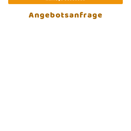
Angebotsanfrage
© Vitap Deutschland c/o MK Maschinen GmbH. Alle
Rechte vorbehalten.
Schießwieslenstr. 19, 72766 Reutlingen-Mittelstadt
Auch per WhatsApp: +49 7472 9366390