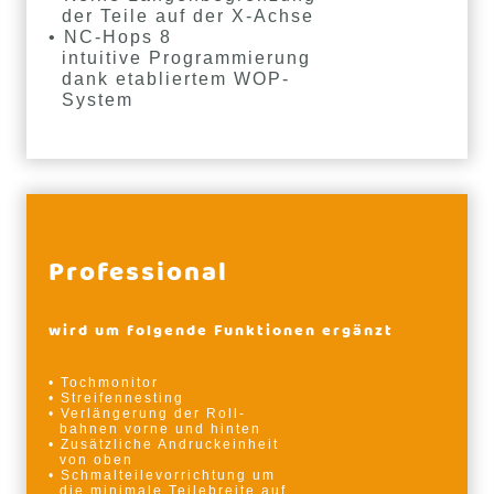
der Teile auf der X-Achse
• NC-Hops 8
intuitive Programmierung
dank etabliertem WOP-
System
Professional
wird um folgende Funktionen ergänzt
• Tochmonitor
• Streifennesting
• Verlängerung der Roll-
bahnen vorne und hinten
• Zusätzliche Andruckeinheit
von oben
• Schmalteilevorrichtung um
die minimale Teilebreite auf