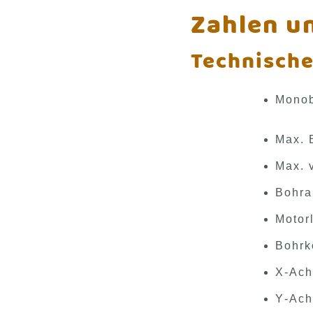
Zahlen u
Technische
Monob
mit
Max. 
Max. 
Bohra
Motor
Bohrk
X‑Ach
Y‑Ach