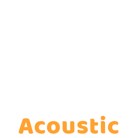
Für Sie zu er
Das ist Vitap
M
Acoustic