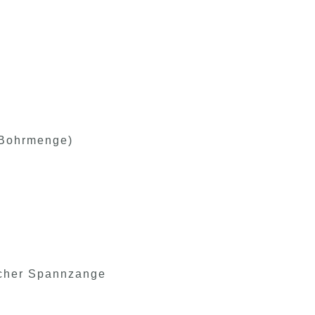
 Bohrmenge)
scher Spannzange