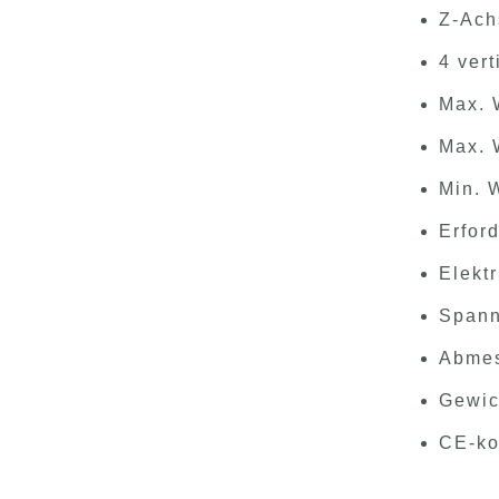
Z‑Ach
4 ver
Max. 
Max. 
Min. 
Erfor
Elekt
Spann
Abmes
Gewic
CE-ko