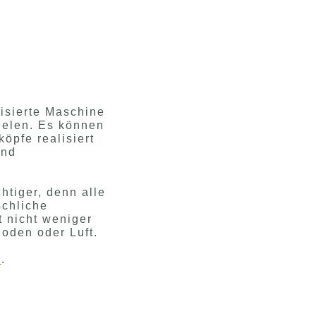
lisierte Maschine
neelen. Es können
öpfe realisiert
und
htiger, denn alle
schliche
t nicht weniger
oden oder Luft.
a
.