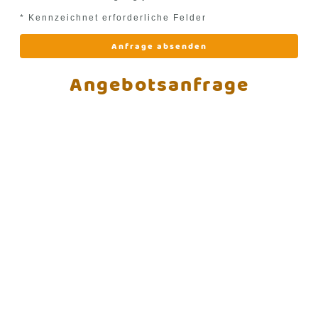
* Kennzeichnet erforderliche Felder
Anfrage absenden
Angebotsanfrage
© Vitap Deutschland c/o MK Maschinen GmbH. Alle
Rechte vorbehalten.
Schießwieslenstr. 19, 72766 Reutlingen-Mittelstadt